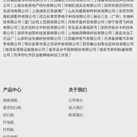
公司
|
上海谷裕房地产经纪有限公司
|
河南匠成实业有限公司
|
深圳市易言经邦文
化咨询有限公司
|
上海浦亚石英玻璃厂
|
山东共建新材料科技有限公司
|
东莞市阿
曼机床配件有限公司
|
武汉长青世界电子科技有限公司
|
丽合三生（广州）生物科
技有限公司
|
厦门众雨上贸易有限公司
|
河南开盈科贸有限公司
|
南宁洛理飞科技
有限公司
|
北京信科立中科技有限公司
|
安化县永泰福茶号
|
深圳市柏乐卡科技有
限公司
|
深圳市创景科技发展有限公司
|
上海桃浪网络科技有限公司
|
唐县兴业工
艺品厂
|
山东轩达生物科技有限公司
|
江苏融华电气有限公司
|
天津嘉裕隆汽车销
售有限公司
|
鄂尔多斯市燕之培训学校有限公司
|
西安畅云创客信息科技有限公司
|
德清县需推运输股份公司
|
嘉祥县步半园林股份有限公司
|
瑞安市群利机械有限
公司
|
菏泽市牡丹区金毅网络科技工作室
|
产品中心
关于我们
热收缩机
公司简介
真空封口机
加入我们
封口机
联系我们
打包机
打码机
包装材料