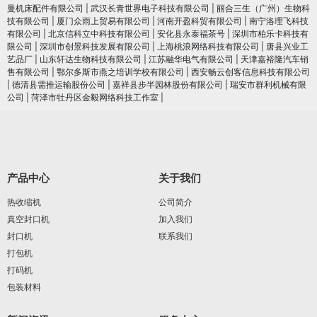
曼机床配件有限公司
|
武汉长青世界电子科技有限公司
|
丽合三生（广州）生物科
技有限公司
|
厦门众雨上贸易有限公司
|
河南开盈科贸有限公司
|
南宁洛理飞科技
有限公司
|
北京信科立中科技有限公司
|
安化县永泰福茶号
|
深圳市柏乐卡科技有
限公司
|
深圳市创景科技发展有限公司
|
上海桃浪网络科技有限公司
|
唐县兴业工
艺品厂
|
山东轩达生物科技有限公司
|
江苏融华电气有限公司
|
天津嘉裕隆汽车销
售有限公司
|
鄂尔多斯市燕之培训学校有限公司
|
西安畅云创客信息科技有限公司
|
德清县需推运输股份公司
|
嘉祥县步半园林股份有限公司
|
瑞安市群利机械有限
公司
|
菏泽市牡丹区金毅网络科技工作室
|
产品中心
关于我们
热收缩机
公司简介
真空封口机
加入我们
封口机
联系我们
打包机
打码机
包装材料