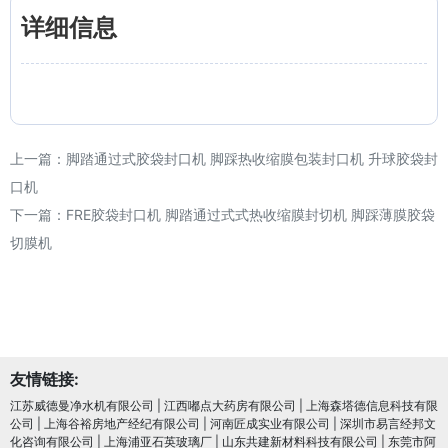
详细信息
上一篇：
脚踏通过式胶袋封口机 脚踩热收缩膜包装封口机 升球胶袋封
口机
下一篇：
FRE胶袋封口机 脚踏通过式式热收缩膜封切机 脚踩薄膜胶袋
切膜机
友情链接:
江苏威德曼净水机有限公司
|
江西嘟点大药房有限公司
|
上海森塔德信息科技有限
公司
|
上海谷裕房地产经纪有限公司
|
河南匠成实业有限公司
|
深圳市易言经邦文
化咨询有限公司
|
上海浦亚石英玻璃厂
|
山东共建新材料科技有限公司
|
东莞市阿