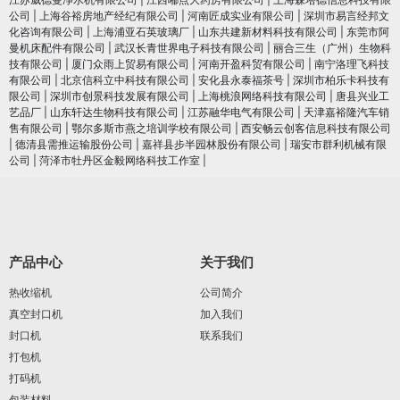
公司
|
上海谷裕房地产经纪有限公司
|
河南匠成实业有限公司
|
深圳市易言经邦文
化咨询有限公司
|
上海浦亚石英玻璃厂
|
山东共建新材料科技有限公司
|
东莞市阿
曼机床配件有限公司
|
武汉长青世界电子科技有限公司
|
丽合三生（广州）生物科
技有限公司
|
厦门众雨上贸易有限公司
|
河南开盈科贸有限公司
|
南宁洛理飞科技
有限公司
|
北京信科立中科技有限公司
|
安化县永泰福茶号
|
深圳市柏乐卡科技有
限公司
|
深圳市创景科技发展有限公司
|
上海桃浪网络科技有限公司
|
唐县兴业工
艺品厂
|
山东轩达生物科技有限公司
|
江苏融华电气有限公司
|
天津嘉裕隆汽车销
售有限公司
|
鄂尔多斯市燕之培训学校有限公司
|
西安畅云创客信息科技有限公司
|
德清县需推运输股份公司
|
嘉祥县步半园林股份有限公司
|
瑞安市群利机械有限
公司
|
菏泽市牡丹区金毅网络科技工作室
|
产品中心
关于我们
热收缩机
公司简介
真空封口机
加入我们
封口机
联系我们
打包机
打码机
包装材料