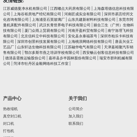
友情链接:
江苏威德曼净水机有限公司
|
江西嘟点大药房有限公司
|
上海森塔德信息科技有限
公司
|
上海谷裕房地产经纪有限公司
|
河南匠成实业有限公司
|
深圳市易言经邦文
化咨询有限公司
|
上海浦亚石英玻璃厂
|
山东共建新材料科技有限公司
|
东莞市阿
曼机床配件有限公司
|
武汉长青世界电子科技有限公司
|
丽合三生（广州）生物科
技有限公司
|
厦门众雨上贸易有限公司
|
河南开盈科贸有限公司
|
南宁洛理飞科技
有限公司
|
北京信科立中科技有限公司
|
安化县永泰福茶号
|
深圳市柏乐卡科技有
限公司
|
深圳市创景科技发展有限公司
|
上海桃浪网络科技有限公司
|
唐县兴业工
艺品厂
|
山东轩达生物科技有限公司
|
江苏融华电气有限公司
|
天津嘉裕隆汽车销
售有限公司
|
鄂尔多斯市燕之培训学校有限公司
|
西安畅云创客信息科技有限公司
|
德清县需推运输股份公司
|
嘉祥县步半园林股份有限公司
|
瑞安市群利机械有限
公司
|
菏泽市牡丹区金毅网络科技工作室
|
产品中心
关于我们
热收缩机
公司简介
真空封口机
加入我们
封口机
联系我们
打包机