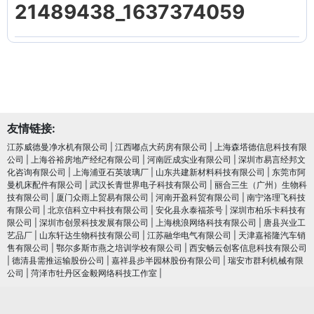
21489438_1637374059
友情链接:
江苏威德曼净水机有限公司
|
江西嘟点大药房有限公司
|
上海森塔德信息科技有限
公司
|
上海谷裕房地产经纪有限公司
|
河南匠成实业有限公司
|
深圳市易言经邦文
化咨询有限公司
|
上海浦亚石英玻璃厂
|
山东共建新材料科技有限公司
|
东莞市阿
曼机床配件有限公司
|
武汉长青世界电子科技有限公司
|
丽合三生（广州）生物科
技有限公司
|
厦门众雨上贸易有限公司
|
河南开盈科贸有限公司
|
南宁洛理飞科技
有限公司
|
北京信科立中科技有限公司
|
安化县永泰福茶号
|
深圳市柏乐卡科技有
限公司
|
深圳市创景科技发展有限公司
|
上海桃浪网络科技有限公司
|
唐县兴业工
艺品厂
|
山东轩达生物科技有限公司
|
江苏融华电气有限公司
|
天津嘉裕隆汽车销
售有限公司
|
鄂尔多斯市燕之培训学校有限公司
|
西安畅云创客信息科技有限公司
|
德清县需推运输股份公司
|
嘉祥县步半园林股份有限公司
|
瑞安市群利机械有限
公司
|
菏泽市牡丹区金毅网络科技工作室
|